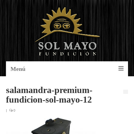
Menú
Home
salamandra-premium-
fundicion-sol-mayo-12
Nosotros
Productos
|
0
Contacto